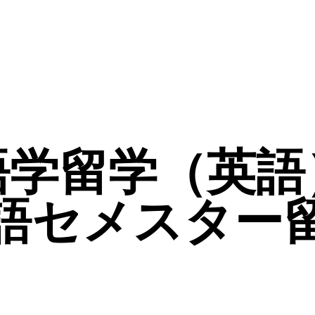
語学留学（英語
語セメスター