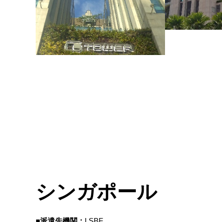
シンガポール
■派遣先機関：
LSBF