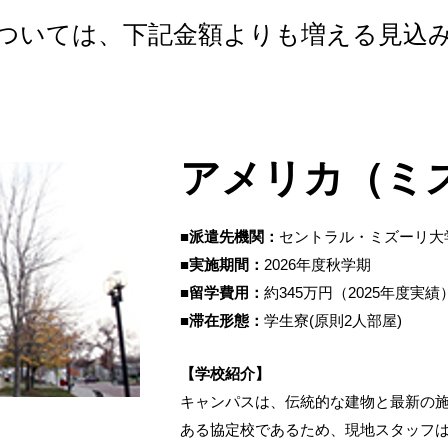
ついては、下記金額よりも増える見込
アメリカ（ミ
■派遣先機関：
セントラル・ミズーリ大
■実施期間：
2026年度秋学期
■留学費用：
約345万円（2025年度実績
■滞在形態：
学生寮(原則2人部屋)
【学校紹介】
キャンパスは、伝統的な建物と最新の
ある協定校であるため、現地スタッフ