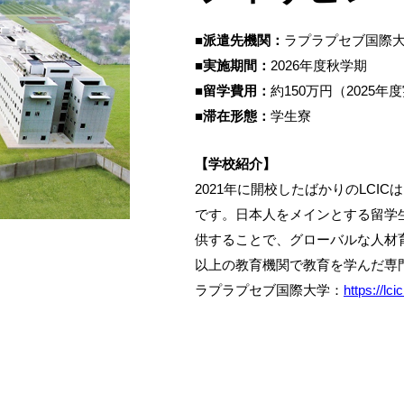
■派遣先機関：
ラプラプセブ国際
■実施期間：
2026年度秋学期
■留学費用：
約150万円（2025年
■滞在形態：
学生寮
【学校紹介】
2021年に開校したばかりのLC
です。日本人をメインとする留学
供することで、グローバルな人材
以上の教育機関で教育を学んだ専
ラプラプセブ国際大学：
https://lcic