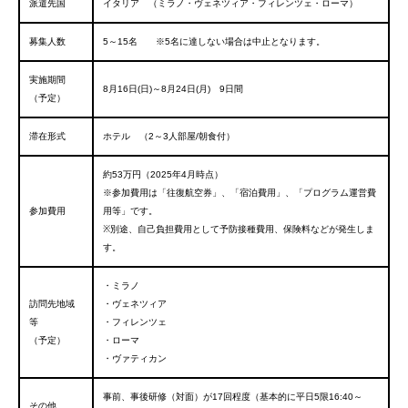
派遣先国
イタリア （ミラノ・ヴェネツィア・フィレンツェ・ローマ）
募集人数
5～15名 ※5名に達しない場合は中止となります。
実施期間
8月16日(日)～8月24日(月) 9日間
（予定）
滞在形式
ホテル （2～3人部屋/朝食付）
約53万円（2025年4月時点）
※参加費用は「往復航空券」、「宿泊費用」、「プログラム運営費
参加費用
用等」です。
※別途、自己負担費用として予防接種費用、保険料などが発生しま
す。
・ミラノ
訪問先地域
・ヴェネツィア
等
・フィレンツェ
（予定）
・ローマ
・ヴァティカン
事前、事後研修（対面）が17回程度（基本的に平日5限16:40～
その他