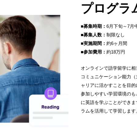
プログラ
■募集時期：
6月下旬～7月
■募集人数：
制限なし
■実施期間：
約6ヶ月間
■参加費用：
約18万円
オンラインで語学留学に相
コミュニケーション能力（
ャリアに活かすことを目的
参加しやすい学習環境のも
に英語を学ぶことができます。 
ラムを活用して学習します