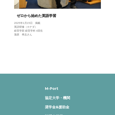
ゼロから始めた英語学習
2025年1月15日 掲載
英語研修（カナダ）
経営学部 経営学科 4回生
蒲原 孝志さん
M-Port
協定大学・機関
奨学金&援助金