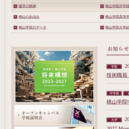
建学の精神
桃山学院中学
桃山のあゆみ
桃山学院高等
桃山学院のデータ
桃山学院大学
2
技術職員
桃山学院
2
2027 Momo