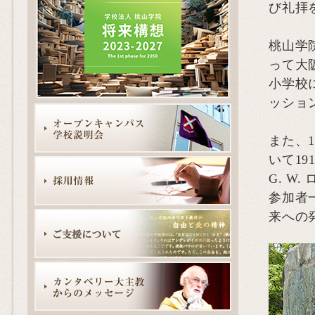
び礼拝
桃山学
って大
小学校に
ッショ
また、
いて19
G. W
参加者
来への