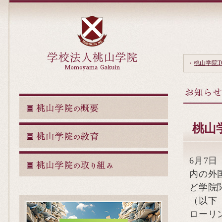
桃山学院T
桃山
6月7
内の外
ど学院
（以下
ローリ