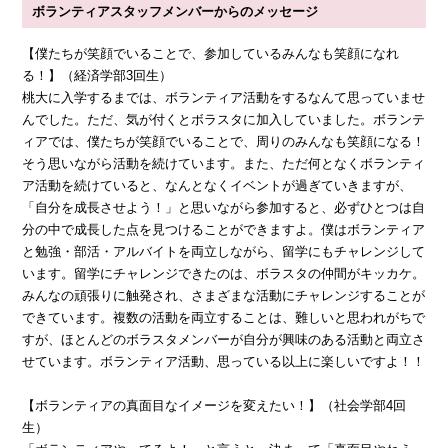
ボランティアスタッフメンバーからのメッセージ
【僕たちが笑顔でいることで、参加しているみんなも笑顔になれ
る！】（経済学部3回生）
桃大に入学するまでは、ボランティア活動をするなんて思っていませ
んでした。ただ、気が付くとボラスタに加入していました。ボランテ
ィアでは、僕たちが笑顔でいることで、周りのみんなも笑顔になる！
そう思いながら活動を続けています。また、ただ何となくボランティ
ア活動を続けていると、なんとなくイベントが過ぎていきますが、
「自分を成長させよう！」と思いながら参加すると、必ずひとつは自
分の中で成長した点を見つけることができますよ。僕はボランティア
と勉強・部活・アルバイトを両立しながら、留学にもチャレンジして
います。留学にチャレンジできたのは、ボラスタの仲間がキッカケ。
みんなの頑張りに触発され、さまざまな活動にチャレンジすることが
できています。複数の活動を両立することは、難しいと思われがちで
すが、ほとんどのボラスタメンバーが自分が興味のある活動と両立さ
せています。ボランティア活動、思っている以上に楽しいですよ！！
【ボランティアの真面目なイメージを変えたい！】（社会学部4回
生）