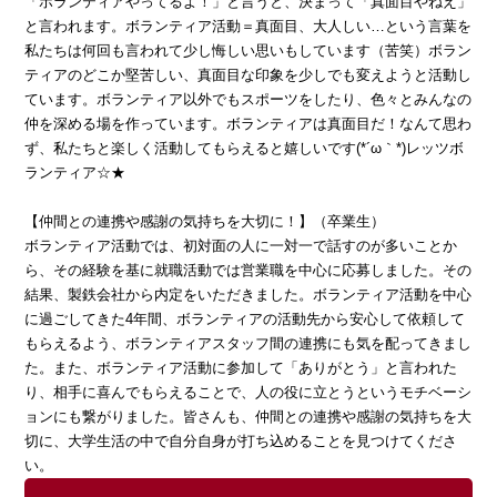
「ボランティアやってるよ！」と言うと、決まって「真面目やねえ」
と言われます。ボランティア活動＝真面目、大人しい…という言葉を
私たちは何回も言われて少し悔しい思いもしています（苦笑）ボラン
ティアのどこか堅苦しい、真面目な印象を少しでも変えようと活動し
ています。ボランティア以外でもスポーツをしたり、色々とみんなの
仲を深める場を作っています。ボランティアは真面目だ！なんて思わ
ず、私たちと楽しく活動してもらえると嬉しいです(*´ω｀*)レッツボ
ランティア☆★
【仲間との連携や感謝の気持ちを大切に！】（卒業生）
ボランティア活動では、初対面の人に一対一で話すのが多いことか
ら、その経験を基に就職活動では営業職を中心に応募しました。その
結果、製鉄会社から内定をいただきました。ボランティア活動を中心
に過ごしてきた4年間、ボランティアの活動先から安心して依頼して
もらえるよう、ボランティアスタッフ間の連携にも気を配ってきまし
た。また、ボランティア活動に参加して「ありがとう」と言われた
り、相手に喜んでもらえることで、人の役に立とうというモチベーシ
ョンにも繋がりました。皆さんも、仲間との連携や感謝の気持ちを大
切に、大学生活の中で自分自身が打ち込めることを見つけてくださ
い。