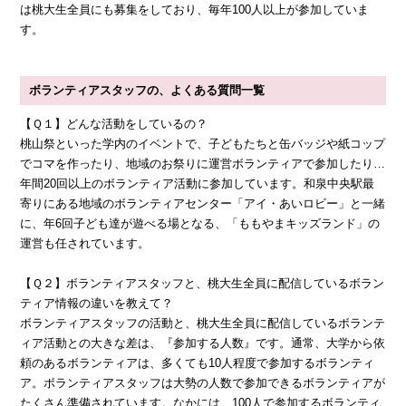
は桃大生全員にも募集をしており、毎年100人以上が参加していま
す。
ボランティアスタッフの、よくある質問一覧
【Ｑ１】どんな活動をしているの？
桃山祭といった学内のイベントで、子どもたちと缶バッジや紙コップ
でコマを作ったり、地域のお祭りに運営ボランティアで参加したり…
年間20回以上のボランティア活動に参加しています。和泉中央駅最
寄りにある地域のボランティアセンター「アイ・あいロビー」と一緒
に、年6回子ども達が遊べる場となる、「ももやまキッズランド」の
運営も任されています。
【Ｑ２】ボランティアスタッフと、桃大生全員に配信しているボラン
ティア情報の違いを教えて？
ボランティアスタッフの活動と、桃大生全員に配信しているボランテ
ィア活動との大きな差は、『参加する人数』です。通常、大学から依
頼のあるボランティアは、多くても10人程度で参加するボランティ
ア。ボランティアスタッフは大勢の人数で参加できるボランティアが
たくさん準備されています。なかには、100人で参加するボランティ