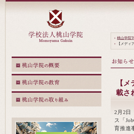
桃山学院T
【メディア
【メ
載さ
2月2
ス「J
育推進