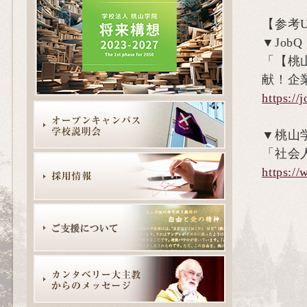
【参考U
▼JobQ
「【桃
献！企
https://
▼桃山
「社会人
https:/