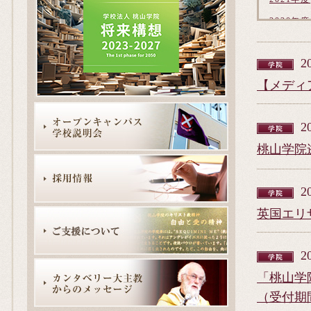
2020年度
2019年度
2
2018年度
【メディ
2017年度
2016年度
2
2015年度
桃山学院
2014年度
2013年度
2
2012年度
英国エリ
2011年度
2010年度
2
「桃山学
（受付期