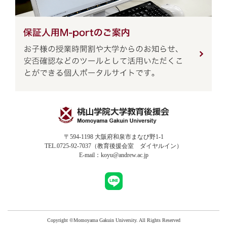
〒594-1198 大阪府和泉市まなび野1-1
TEL.0725-92-7037（教育後援会室 ダイヤルイン）
E-mail：koyu@andrew.ac.jp
Copyright ©Momoyama Gakuin University. All Rights Reserved