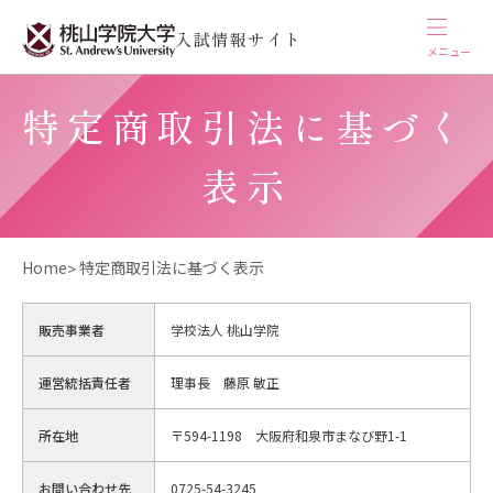
入試情報サイト
メニュー
特定商取引法に基づく
表示
Home
特定商取引法に基づく表示
販売事業者
学校法人 桃山学院
運営統括責任者
理事長 藤原 敏正
所在地
〒594-1198 大阪府和泉市まなび野1-1
お問い合わせ先
0725-54-3245