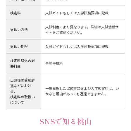
検定料
入試ガイドもしくは入学試験要項に記載
入試制度により異なります。詳細は入試情報サ
支払い方法
イトをご確認ください。
支払い期限
入試ガイドもしくは入学試験要項に記載
検定料以外の必
事務手数料
要料金
出願後の受験辞
退などにおけ
一度受理した出願書類および入学検定料は、い
る、
かなる理由があっても返還できません。
検定料の取扱い
について
SNSで知る桃山