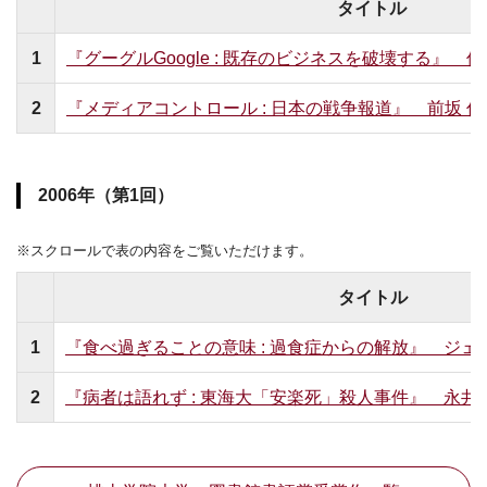
タイトル
1
『グーグルGoogle : 既存のビジネスを破壊する』 佐
2
『メディアコントロール : 日本の戦争報道』 前坂 俊
2006年（第1回）
※スクロールで表の内容をご覧いただけます。
タイトル
1
『食べ過ぎることの意味 : 過食症からの解放』 ジェ
2
『病者は語れず : 東海大「安楽死」殺人事件』 永井 