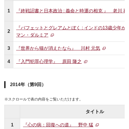
1
『終戦詔書と日本政治 : 義命と時運の相克 』 老川 祥
『バフェットとグレアムとぼく : インドの13歳少年が
2
マン・ダルミア
3
『世界から猫が消えたなら』 川村 元気
4
『入門犯罪心理学』 原田 隆之
2014年（第9回）
※スクロールで表の内容をご覧いただけます。
タイトル
1
『心の病：回復への道』 野中 猛