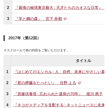
2
『最後の秘境東京藝大 : 天才たちのカオスな日常』 
3
『羊と鋼の森』 宮下 奈都
2017年（第12回）
※スクロールで表の内容をご覧いただけます。
タイトル
1
『はじめてのエシカル : 人、自然、未来にやさしい暮
2
『君の膵臓をたべたい』 住野 よる
3
『原爆供養塔 : 忘れられた遺骨の70年』 堀川 惠子
4
『ネコがメディアを支配する : ネットニュースに未来