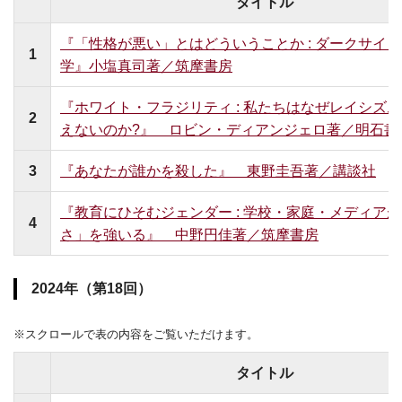
タイトル
『「性格が悪い」とはどういうことか : ダークサイ
1
学』小塩真司著／筑摩書房
『ホワイト・フラジリティ : 私たちはなぜレイシズ
2
えないのか?』 ロビン・ディアンジェロ著／明石書
3
『あなたが誰かを殺した』 東野圭吾著／講談社
『教育にひそむジェンダー : 学校・家庭・メディア
4
さ」を強いる』 中野円佳著／筑摩書房
2024年（第18回）
※スクロールで表の内容をご覧いただけます。
タイトル