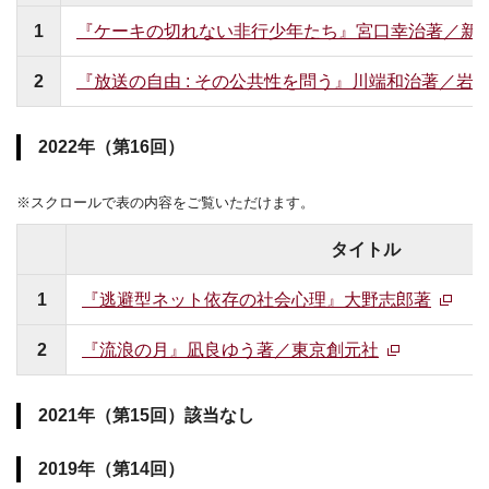
1
『ケーキの切れない非行少年たち』宮口幸治著／新
2
『放送の自由 : その公共性を問う』川端和治著／岩
2022年（第16回）
※スクロールで表の内容をご覧いただけます。
タイトル
1
『逃避型ネット依存の社会心理』大野志郎著
2
『流浪の月』凪良ゆう著／東京創元社
2021年（第15回）該当なし
2019年（第14回）