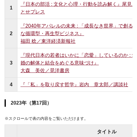
『日本の部活 : 文化と心理・行動を読み解く』尾見
1
とせプレス
『2040年アパレルの未来 : 「成長なき世界」で創る
2
な循環型・再生型ビジネス』
福田 稔／東洋経済新報社
『現代日本の若者はいかに「恋愛」しているのか : 
3
婚の解体と結合をめぐる意味づけ』
大森 美佐／晃洋書房
4
『「私」を取り戻す哲学』岩内 章太郎／講談社
2023年（第17回）
※スクロールで表の内容をご覧いただけます。
タイトル