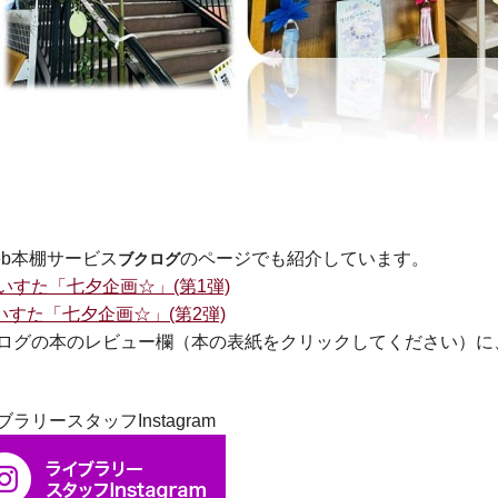
eb本棚サービス
のページでも紹介しています。
ブクログ
いすた「七夕企画☆」(第1弾)
いすた「七夕企画☆」(第2弾)
ログの本のレビュー欄（本の表紙をクリックしてください）に
ブラリースタッフInstagram