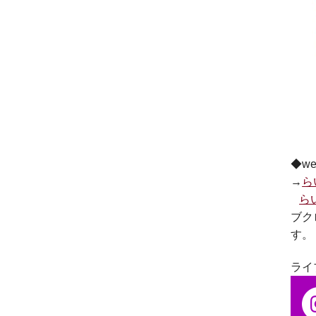
◆w
→
ら
ら
ブク
す。
ライ