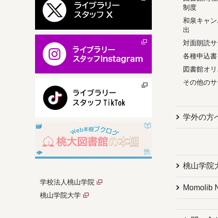
制度
和泉キャン
出
対面朗読サ
各種申込書
図書館オリ
その他のサ
学外の方
桃山学院
学校法人桃山学院
Momolib 
桃山学院大学