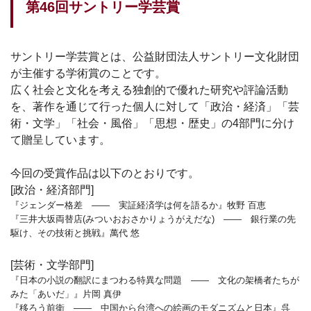
第46回サントリー学芸賞
サントリー学芸賞とは、公益財団法人サントリー文化財団
が主催する学術賞のことです。
広く社会と文化を考える独創的で優れた研究や評論活動
を、著作を通じて行った個人に対して「政治・経済」「芸
術・文学」「社会・風俗」「思想・歴史」の4部門に分け
て贈呈しています。
今回の受賞作品は以下のとおりです。
[政治・経済部門]
『ジェンダー格差 —— 実証経済学は何を語るか』牧野 百恵
『三井大坂両替店(みついおおさかりょうがえだな) —— 銀行業の先
駆け、その技術と挑戦』萬代 悠
[芸術・文学部門]
『日本の小説の翻訳にまつわる特異な問題 —— 文化の架橋者たちが
みた「あいだ」』片岡 真伊
『移ろう前衛 —— 中国から台湾への絵画のモダニズムと日本』呉