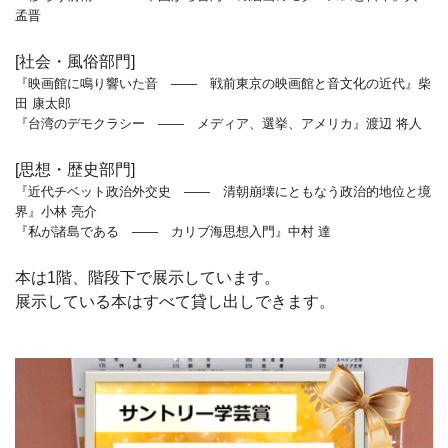
孟晋
[社会・風俗部門]
『映画館に鳴り響いた音 —— 戦前東京の映画館と音文化の近代』柴
田 康太郎
『台湾のデモクラシー —— メディア、選挙、アメリカ』渡辺 将人
[思想・歴史部門]
『近代チベット政治外交史 —— 清朝崩壊にともなう政治的地位と境
界』小林 亮介
『私が諸島である —— カリブ海思想入門』中村 達
本は1階、階段下で展示しています
。
展示している本はすべて貸し出しできます。