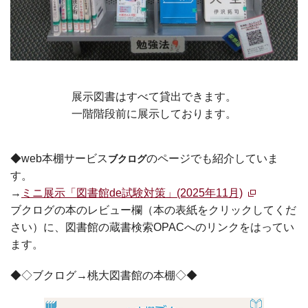
展示図書はすべて貸出できます。
一階階段前に展示しております。
◆web本棚サービス
のページでも紹介していま
ブクログ
す。
→
ミニ展示「
図書館de試験対策
」(2025年11月)
ブクログの本のレビュー欄（本の表紙をクリックしてくだ
さい）に、図書館の蔵書検索OPACへのリンクをはってい
ます。
◆◇ブクログ→桃大図書館の本棚◇◆