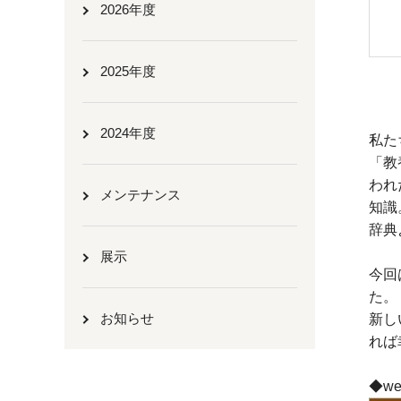
2026年度
2025年度
2024年度
私た
「教
われ
メンテナンス
知識
辞典
展示
今回
た。
お知らせ
新し
れば
◆w