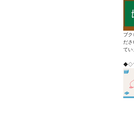
ブク
ださ
てい
◆◇