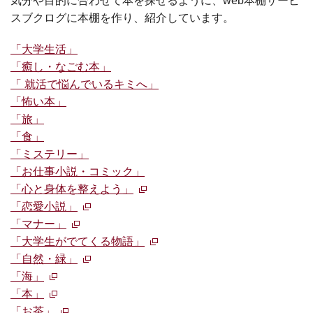
気分や目的に合わせて本を探せるように、web本棚サービ
スブクログに本棚を作り、紹介しています。
「大学生活」
「癒し・なごむ本」
「 就活で悩んでいるキミへ」
「怖い本」
「旅」
「食」
「ミステリー」
「お仕事小説・コミック」
「心と身体を整えよう」
「恋愛小説」
「マナー」
「大学生がでてくる物語」
「自然・緑」
「海」
「本」
「お茶」