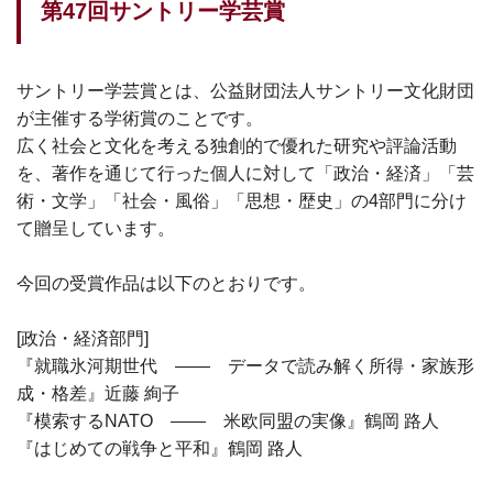
第47回サントリー学芸賞
サントリー学芸賞とは、公益財団法人サントリー文化財団
が主催する学術賞のことです。
広く社会と文化を考える独創的で優れた研究や評論活動
を、著作を通じて行った個人に対して「政治・経済」「芸
術・文学」「社会・風俗」「思想・歴史」の4部門に分け
て贈呈しています。
今回の受賞作品は以下のとおりです。
[政治・経済部門]
『就職氷河期世代 —— データで読み解く所得・家族形
成・格差』近藤 絢子
『模索するNATO —— 米欧同盟の実像』鶴岡 路人
『はじめての戦争と平和』鶴岡 路人