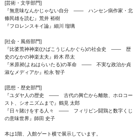
[芸術・文学部門]
『無意味なんかじゃない自分 —— ハンセン病作家・北
條民雄を読む』荒井 裕樹
『フロレンスキイ論』細川 瑠璃
[社会・風俗部門]
『比婆荒神神楽(ひばこうじんかぐら)の社会史 —— 歴
史のなかの神楽太夫』鈴木 昂太
『米原昶(よねはらいたる)の革命 —— 不実な政治か貞
淑なメディアか』松永 智子
[思想・歴史部門]
『ユダヤ人の歴史 —— 古代の興亡から離散、ホロコー
スト、シオニズムまで』鶴見 太郎
『日々賭けをする人々 —— フィリピン闘鶏と数字くじ
の意味世界』師田 史子
本は1階、入館ゲート横で展示しています。