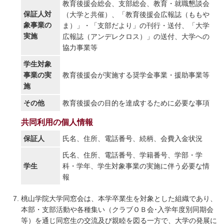
教育後援会総会、支部総会、教育・就職懇談会
保証人対
（大学と共催）、「教育後援会広報誌（ももや
象事業の
ま）」・「支部だより」の刊行・送付、「大学
実施
広報誌（アンデレクロス）」の送付、大学への
協力事業等
学生対象
事業の実
教育後援会が実施する奨学金事業・援助事業等
施
その他
教育後援会の目的を達成するために必要な事項
共同利用の個人情報
保証人
氏名、住所、電話番号、続柄、会費入金状況
氏名、住所、電話番号、学籍番号、学部・学
学生
科・学年、学生対象事業の実施に伴う必要な情
報
桃山学院大学同窓会は、本学卒業生を対象とした組織であり、
本部・支部活動や各種集い（クラブＯＢ会･入学年度別同期会
等）を通じ同窓生の交流及び親睦を図る一方で、大学の発展に