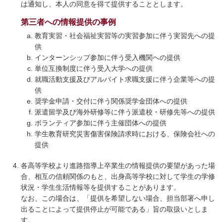
は通知し、本人の同意を得て提供することとします。
第三者への情報提供の事例
教育実習・社会福祉実習等の実習参加に伴う実習先への提
供
インターンシップ参加に伴う受入機関への提供
単位互換制度に伴う受入大学への提供
就職活動支援及びアルバイト求職支援に伴う企業等への提
供
奨学金申請・交付に伴う関係奨学金団体への提供
派遣留学及び海外研修等に伴う派遣校・研修先等への提供
ボランティア参加に伴う主催団体への提供
学生教育研究災害傷害保険請求時における、保険会社への
提供
各高等学校より進路指導上卒業生の情報提供の要望があった場
合、相互の信頼関係のもと、出身高等学校に対して学生の学修
状況・学生生活情報等を提供することがあります。
なお、この場合は、「提供を希望しない場合、担当部署へ申し
出ることによって提供停止が可能である」旨の取扱いとしま
す。