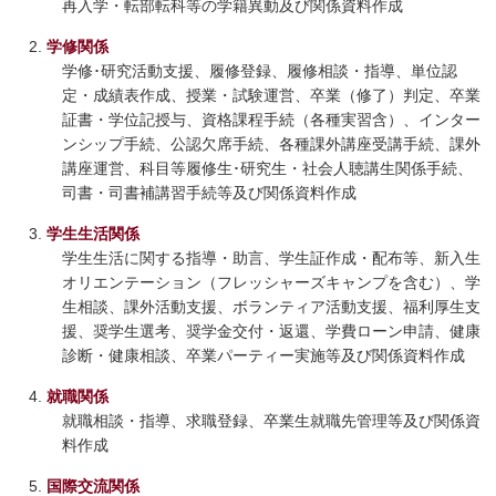
再入学・転部転科等の学籍異動及び関係資料作成
学修関係
学修･研究活動支援、履修登録、履修相談・指導、単位認
定・成績表作成、授業・試験運営、卒業（修了）判定、卒業
証書・学位記授与、資格課程手続（各種実習含）、インター
ンシップ手続、公認欠席手続、各種課外講座受講手続、課外
講座運営、科目等履修生･研究生・社会人聴講生関係手続、
司書・司書補講習手続等及び関係資料作成
学生生活関係
学生生活に関する指導・助言、学生証作成・配布等、新入生
オリエンテーション（フレッシャーズキャンプを含む）、学
生相談、課外活動支援、ボランティア活動支援、福利厚生支
援、奨学生選考、奨学金交付・返還、学費ローン申請、健康
診断・健康相談、卒業パーティー実施等及び関係資料作成
就職関係
就職相談・指導、求職登録、卒業生就職先管理等及び関係資
料作成
国際交流関係