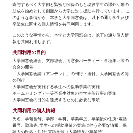
寄与するべく大学側と緊密な関係のもと現役学生の課外活動の
助成を始めとして側面から大学に対し援助を行っています。 こ
のような事情から、本学と大学同窓会は、以下の通り学生及び
卒業生に関する個人情報を共同利用します。
このような事情から、本学と大学同窓会は、以下の通り個人情
報を共同利用します。
共同利用の目的
大学同窓会総会、支部総会、同窓会パーティー・各種集い等の
会合の開催
「大学同窓会誌（アンデレ）」の刊行・送付、大学同窓会名簿
の刊行
大学同窓会が実施する学生への援助事業の実施
ホームカミングデー等卒業生対象の本学主催行事の実施
大学同窓会の目的を達成するために必要な事項
共同利用の個人情報
氏名、学籍番号、学部・学科、卒業年度、卒業後の住所･電話
番号、勤務先､学生への援助事業の実施に伴う必要な情報、保
証人の氏名・住所･電話番号（入学時及び卒業時）