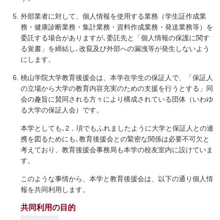
外部業者に対して、個人情報を使用する業務（学生証作成業
務・健康診断業務・集計業務・資料作成業務・発送業務等）を
委託する場合がありますが､委託先と「個人情報の保護に関す
る覚書」を締結し､改竄及び外部への漏洩等が発生しないよう
にします。
桃山学院大学教育後援会は、本学在学生の保証人で、「保証人
の立場から大学の教育内容充実のための支援を行うとする」同
会の趣旨に賛同される方々により構成されている団体（いわゆ
る大学の保証人会）です。
本学としても､2．項でもふれましたように大学と保証人との連
携を図るためにも､教育後援会との緊密な関係は必要不可欠と
考えており、教育後援会事務局も本学の校友室内に設けていま
す。
このような事情から、本学と教育後援会は、以下の通り個人情
報を共同利用します。
共同利用の目的