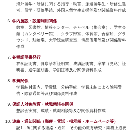
海外留学・研修に関する指導・助言、派遣留学生・研修生選
考、留学・研修手続、外国人留学生支援等及び関係資料作成
学内施設・設備利用関係
教室、図書館、情報センター、チャペル（集会室）、学生会
館（カンタベリー館）、クラブ部室、体育館、合宿所、グラ
ウンド、駐輪場、大学院生研究室、備品借用等及び関係資料
作成
各種証明書発行
在学証明書、健康診断証明書、成績証明書、卒業（見込）証
明書、通学証明書、学割証等及び関係資料作成
学費関係
学費納付案内、学費延・分納手続、学費未納による除籍警
告・除籍通知等及び関係資料作成
保証人対象教育・就職懇談会関係
懇談会実施、成績・就職相談等及び関係資料作成
連絡・通知関係（郵便・電話・掲示板・ホームページ等）
記1～9に関する連絡・通知 その他の教育研究・業務上必要