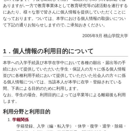
ありますが､一方で教育事業体として教育研究等の諸活動を遂行する
にあたり、様々な形で皆さんに個人情報を提供していただくことに
なっております。ついては、本学における個人情報の取扱いについ
て下記の通りお知らせしますので､ご承知おきください。
2005年9月 桃山学院大学
1．個人情報の利用目的について
本学への入学手続及び本学在学中において各種の願出・届出等の手
続において提供していただいた学生・保証人の方々に係る個人情報
並びに各種利用手続において提供していただいた社会人の方々に係
る個人情報については、当該本人が本学に在学・登録されている
間、下表による目的のために利用します。
なお、学生の場合、利用目的によっては卒業等による離籍後も利用
します。
利用分野と利用目的
学籍関係
学籍登録、入学（編・転入学）・休学・復学・退学・除籍・