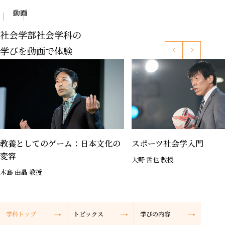
動画
社会学部社会学科の
学びを動画で体験
教養としてのゲーム：日本文化の
スポーツ社会学入門
変容
大野 哲也 教授
木島 由晶 教授
学科トップ
トピックス
学びの内容