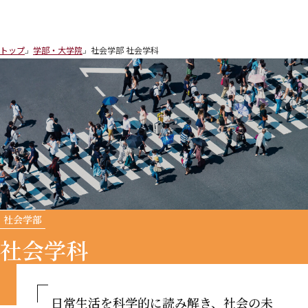
トップ
学部・大学院
社会学部 社会学科
社会学部
社会学科
日常生活を科学的に読み解き、
社会の未