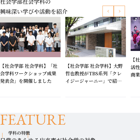
社会学部社会学科の
興味深い学びや活動を紹介
【社
【社会学部 社会学科】「社
【社会学部 社会学科】大野
活性
会学科ワークショップ成果
哲也教授がTBS系列「クレ
商業
発表会」を開催しました
イジージャーニー」で紹介
をア
されました
まし
FEATURE
学科の特徴