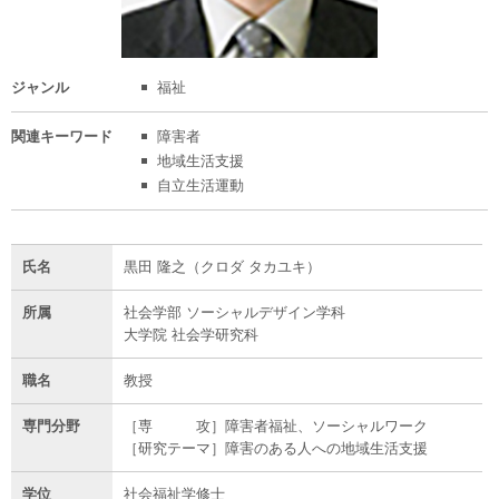
ジャンル
福祉
関連
キーワード
障害者
地域生活支援
自立生活運動
氏名
黒田 隆之（クロダ タカユキ）
所属
社会学部 ソーシャルデザイン学科
大学院 社会学研究科
職名
教授
専門分野
［専 攻］障害者福祉、ソーシャルワーク
［研究テーマ］障害のある人への地域生活支援
学位
社会福祉学修士