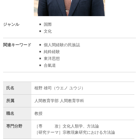
ジャンル
国際
文化
関連
キーワード
個人間経験の民族誌
純粋経験
東洋思想
合氣道
氏名
植野 雄司（ウエノ ユウジ）
所属
人間教育学部 人間教育学科
職名
教授
専門分野
［専 攻］文化人類学、方法論
［研究テーマ］宗教現象研究における方法論