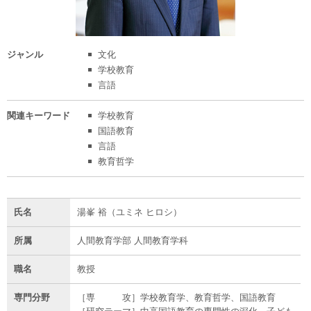
ジャンル
文化
学校教育
言語
関連
キーワード
学校教育
国語教育
言語
教育哲学
氏名
湯峯 裕（ユミネ ヒロシ）
所属
人間教育学部 人間教育学科
職名
教授
専門分野
［専 攻］学校教育学、教育哲学、国語教育