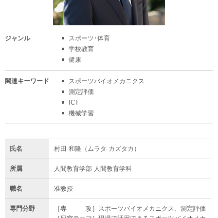
ジャンル
スポーツ･体育
学校教育
健康
関連
キーワード
スポーツバイオメカニクス
測定評価
ICT
機械学習
氏名
村田 和隆（ムラタ カズタカ）
所属
人間教育学部 人間教育学科
職名
准教授
専門分野
［専 攻］スポーツバイオメカニクス、測定評価