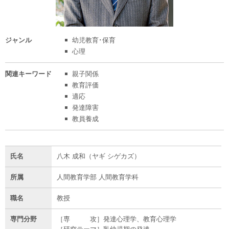
ジャンル
幼児教育･保育
心理
関連
キーワード
親子関係
教育評価
適応
発達障害
教員養成
氏名
八木 成和（ヤギ シゲカズ）
所属
人間教育学部 人間教育学科
職名
教授
専門分野
［専 攻］発達心理学、教育心理学