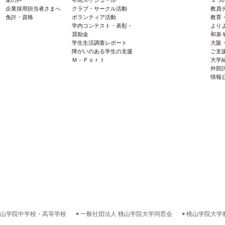
企業採用担当者さまへ
クラブ・サークル活動
教員
免許・資格
ボランティア活動
教育
学内コンテスト・表彰・
より
奨励金
和泉
学生生活調査レポート
大阪
障がいのある学生の支援
ご支
Ｍ－Ｐｏｒｔ
大学
外部
情報
山学院中学校・高等学校
一般社団法人 桃山学院大学同窓会
桃山学院大学