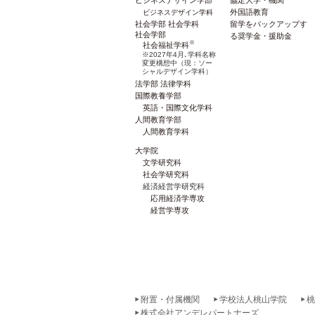
外国語教育
ビジネスデザイン学科
社会学部 社会学科
留学をバックアップす
社会学部
る奨学金・援助金
※
社会福祉学科
※2027年4月､学科名称
変更構想中（現：ソー
シャルデザイン学科）
法学部 法律学科
国際教養学部
英語・国際文化学科
人間教育学部
人間教育学科
大学院
文学研究科
社会学研究科
経済経営学研究科
応用経済学専攻
経営学専攻
附置・付属機関
学校法人桃山学院
桃
株式会社アンデレパートナーズ