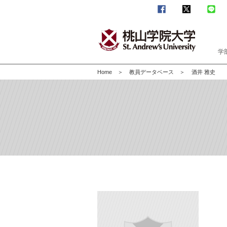
学
Home
教員データベース
酒井 雅史