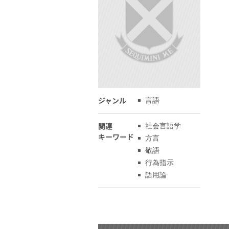
ジャンル
言語
関連
社会言語学
キーワード
方言
敬語
行為指示
語用論