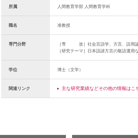
所属
人間教育学部 人間教育学科
職名
准教授
専門分野
［専 攻］社会言語学、方言、語用
［研究テーマ］日本語諸方言の敬語運用
学位
博士（文学）
主な研究業績などその他の情報はこ
関連リンク