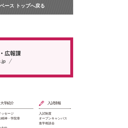
ベース トップへ戻る
・広報課
.jp
大学紹介
入試情報
メッセージ
入試制度
の精神・学院章
オープンキャンパス
進学相談会
の方針