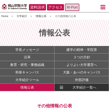
資料請求
アクセス
M-Port
Home
大学紹介
情報公表
その他情報の公表
情報公表
学長メッセージ
建学の精神・学院章
沿革
３つの方針
教育・研究・事務組織
よりよい大学運営へ
和泉キャンパス
大阪・あべのキャンパス
大学紹介ツール
外部評価
情報公表
大学紹介一覧へ
その他情報の公表