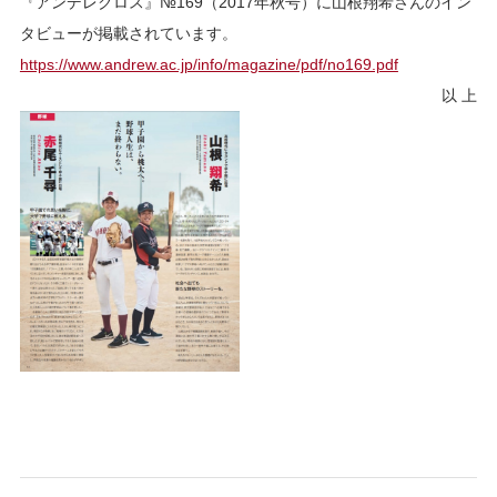
『アンデレクロス』№169（2017年秋号）に山根翔希さんのイン
タビューが掲載されています。
https://www.andrew.ac.jp/info/magazine/pdf/no169.pdf
以 上