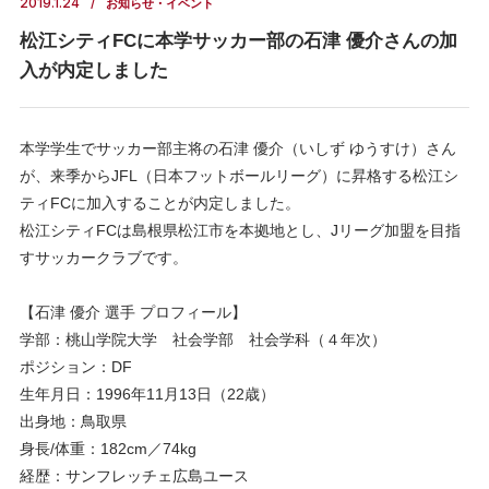
2019.1.24
お知らせ・イベント
松江シティFCに本学サッカー部の石津 優介さんの加
入が内定しました
本学学生でサッカー部主将の石津 優介（いしず ゆうすけ）さん
が、来季からJFL（日本フットボールリーグ）に昇格する松江シ
ティFCに加入することが内定しました。
松江シティFCは島根県松江市を本拠地とし、Jリーグ加盟を目指
すサッカークラブです。
【石津 優介 選手 プロフィール】
学部：桃山学院大学 社会学部 社会学科（４年次）
ポジション：DF
生年月日：1996年11月13日（22歳）
出身地：鳥取県
身長/体重：182cm／74kg
経歴：サンフレッチェ広島ユース