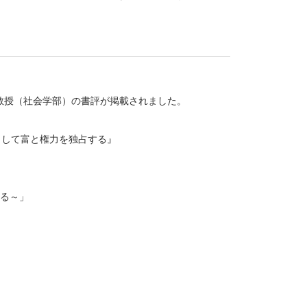
准教授（社会学部）の書評が掲載されました。
うして富と権力を独占する』
る～」