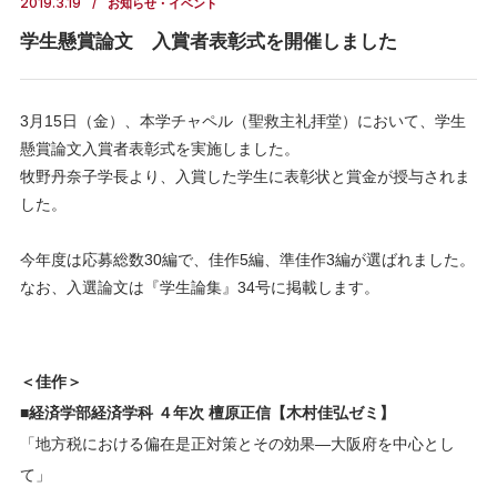
2019.3.19
お知らせ・イベント
学生懸賞論文 入賞者表彰式を開催しました
3月15日（金）、本学チャペル（聖救主礼拝堂）において、学生
懸賞論文入賞者表彰式を実施しました。
牧野丹奈子学長より、入賞した学生に表彰状と賞金が授与されま
した。
今年度は応募総数30編で、佳作5編、準佳作3編が選ばれました。
なお、入選論文は『学生論集』34号に掲載します。
＜佳作＞
■経済学部経済学科 ４年次 檀原正信【木村佳弘ゼミ】
「地方税における偏在是正対策とその効果—大阪府を中心とし
て」