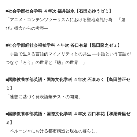
■社会学部社会学科 ４年次 福井誠永【石田あゆうゼミ】
「アニメ・コンテンツツーリズムにおける聖地巡礼行為—『遊
び』概念からの考察—」
■社会学部経社会福祉学科 ４年次 谷口有希【黒田隆之ゼミ】
「手話で生きる言語的マイノリティとの共生 —手話という言語が
つなぐ『ろう』の世界と『聴』の世界—」
■国際教養学部英語・国際文化学科 ４年次 石倉みく【島田勝正ゼ
ミ】
「連想に基づく発表語彙テストの開発」
■国際教養学部英語・国際文化学科 ４年次 西口和花【和栗珠里ゼ
ミ】
「ペルージャにおける都市構造と現在の暮らし」