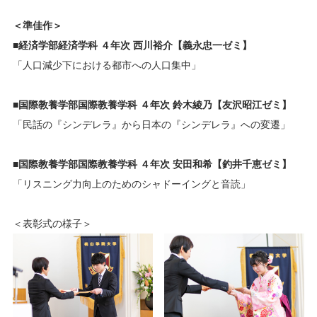
＜準佳作＞
■経済学部経済学科 ４年次 西川裕介【義永忠一ゼミ】
「人口減少下における都市への人口集中」
■国際教養学部国際教養学科 ４年次 鈴木綾乃【友沢昭江ゼミ】
「民話の『シンデレラ』から日本の『シンデレラ』への変遷」
■国際教養学部国際教養学科 ４年次 安田和希【釣井千恵ゼミ】
「リスニング力向上のためのシャドーイングと音読」
＜表彰式の様子＞