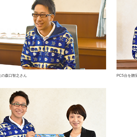
生の森口智之さん
PC5台を贈