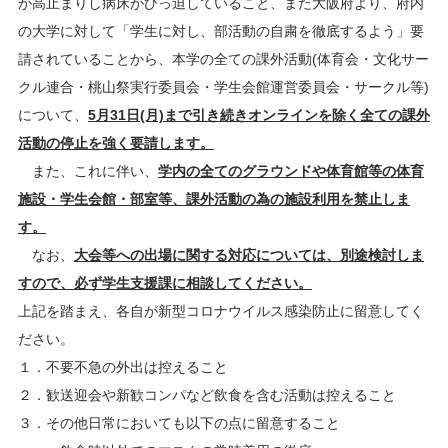
が高止まりし病床がひっ迫していること、また大阪府より、府内
の大学に対して「学生に対し、部活動の自粛を徹底するよう」要
請されていることから、本学の全ての課外活動(体育会・文化サー
クル連合・桃山祭実行委員会・学生会館運営委員会・サークル等)
について、
5月31日(月)まで引き続きオンラインを除く全ての課外
活動の停止を強く要請します。
また、これに伴い、
学内の全てのグラウンドや体育館等の体育
施設・学生会館・部室等、課外活動の為の施設利用を禁止しま
す。
なお、
大会等への出場に関する対応については、別途検討しま
すので、必ず学生支援課に相談してください。
上記を踏まえ、各自が新型コロナウイルス感染防止に留意してく
ださい。
１．不要不急の外出は控えること
２．歓送迎会や新歓コンパなど飲食を含む活動は控えること
３．その他日常においても以下の点に留意すること