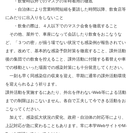
・飲食時以外でのマスクの常時着用の徹底
・自治体により営業時間短縮を要請した時間以降、飲食店等
にみだりに出入りをしないこと
・飲食の際は、４人以下でのマスク会食を徹底すること
その他、屋外で、車座になって会話したり飲食をおこなうな
ど、「３つの密」が揃う場でない状況でも感染例が報告されてい
ます。改めて、基本的な感染予防対策を徹底すること、課外活動
後の集団での飲食を控えること、課外活動に付随する着替えや車
での移動といった場面での感染対策にも十分留意してください。
一刻も早く同感染症の収束を迎え、早期に通常の課外活動環境
を迎えられるよう祈ります。
課外活動を実施するにあたり、外出を伴わないWeb等による活動
までの制限はおこないません。各自で工夫して今できる活動をお
こなってください。
加えて、感染拡大状況の変化、政府・自治体の対応等により、
上記対応が急に変わることもあります。常に本学WebサイトやM-