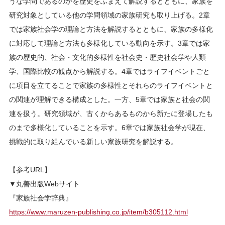
うな学問であるのかを歴史をふまえて解説するとともに、家族を
研究対象としている他の学問領域の家族研究も取り上げる。2章
では家族社会学の理論と方法を解説するとともに、家族の多様化
に対応して理論と方法も多様化している動向を示す。3章では家
族の歴史的、社会・文化的多様性を社会史・歴史社会学や人類
学、国際比較の観点から解説する。4章ではライフイベントごと
に項目を立てることで家族の多様性とそれらのライフイベントと
の関連が理解できる構成とした。一方、5章では家族と社会の関
連を扱う。研究領域が、古くからあるものから新たに登場したも
のまで多様化していることを示す。6章では家族社会学が現在、
挑戦的に取り組んでいる新しい家族研究を解説する。
【参考URL】
▼丸善出版Webサイト
『家族社会学辞典』
https://www.maruzen-publishing.co.jp/item/b305112.html