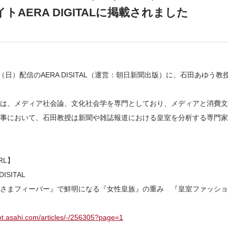
トAERA DIGITALに掲載されました
日（日）配信のAERA DISITAL（運営：朝日新聞出版）に、石田あゆ
は、メディア社会論、文化社会学を専門としており、メディアと消費文
記事において、石田教授は新聞や雑誌報道における皇室を分析する専門家
RL】
DISITAL
さまフィーバー』で鮮明になる『女性皇族』の重み 『皇室ファッショ
dot.asahi.com/articles/-/256305?page=1