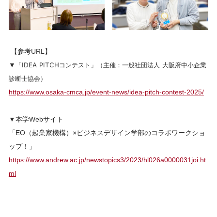
【参考URL】
▼
「IDEA PITCHコンテスト」（主催：一般社団法人 大阪府中小企業
診断士協会）
https://www.osaka-cmca.jp/
event-news/idea-pitch-contest-
2025/
▼本学Webサイト
「EO（起業家機構）×ビジネスデザイン学部のコラボワークショ
ップ！」
https://www.andrew.ac.jp/newstopics3/2023/hl026a0000031joi.ht
ml