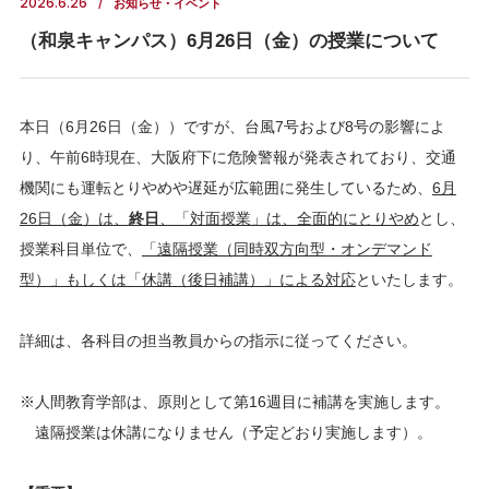
2026.6.26
お知らせ・イベント
（和泉キャンパス）6月26日（金）の授業について
本日（6月26日（金））ですが、台風7号および8号の影響によ
り、午前6時現在、大阪府下に危険警報が発表されており、交通
機関にも運転とりやめや遅延が広範囲に発生しているため、
6月
26日（金）は、
終日
、「対面授業」は、全面的にとりやめ
とし、
授業科目単位で、
「遠隔授業（同時双方向型・オンデマンド
型）」もしくは「休講（後日補講）」による対応
といたします。
詳細は、各科目の担当教員からの指示に従ってください。
※人間教育学部は、原則として第16週目に補講を実施します。
遠隔授業は休講になりません（予定どおり実施します）。