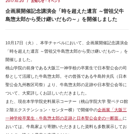
2017.10.20
お知らせ・イベント
企画展開催記念講演会「時を超えた遺言 ～曽祖父牛
島惣太郎から受け継いだもの～」を開催しました
10月17日（火）、本学チャペルにおいて、企画展開催記念講演会
「時を超えた遺言 ～曽祖父牛島惣太郎から受け継いだもの～」を
開催しました。
桃山学院の前身である大阪三一神学校の卒業生で日本聖公会の司
祭として活躍した牛島惣太郎。その曾孫である牛島幹夫氏（日本
聖公会九州教区司祭）より、牛島惣太郎の足跡や日本聖公会等に
ついて、大変詳しくお話しいただきました。
また、現在本学学院史料展示コーナー（桃山学院大学 聖ペテロ館
２階エクステンション・センター横）で開催中の
企画展「大阪三
一神学校卒業生・牛島惣太郎の足跡と日本聖公会史の一断面」
に
おいては、牛島家より寄贈いただきました資料も多数展示してお