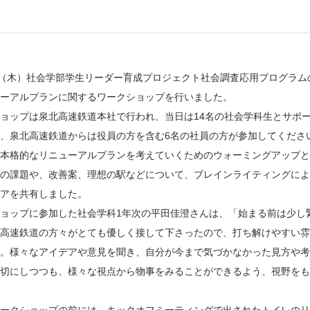
日（木）社会学部学生リーダー育成プロジェクト社会調査応用プログラ
ーアルプランに関するワークショップを行いました。
ョップは泉北高速鉄道本社で行われ、当日は14名の社会学科生とサポ
、泉北高速鉄道からは役員の方を含む6名の社員の方が参加してくださ
本格的なリニューアルプランを考えていくためのウォーミングアップと
の課題や、改善案、理想の駅などについて、ブレインライティングによ
アを共有しました。
ョップに参加した社会学科1年次の平田佳澄さんは、「始まる前は少し
高速鉄道の方々がとても優しく接して下さったので、打ち解けやすい雰
。様々なアイデアや意見を聞き、自分が今まで気づかなかった見方や考
切にしつつも、様々な視点から物事をみることができるよう、視野をも