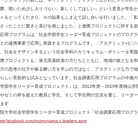
ークショップの前には、キックオフミーティングで出されたトイレのリ
際、暗いため少し入りづらい、新しくしてほしい』という意見が学生から出
トをとってくださり、その結果もふまえて話し合いを行いました。「私
さったことに驚きと喜びを感じました」と連携プロジェクトに対する泉
応用プログラムは、社会学部学生リーダー育成プロジェクトのプログラ
との連携事業で応用し実践するプログラムです。〈アカデミック×ビジ
、社会をデザインするという社会学科のカリキュラム・ポリシーを実践
携プロジェクトも、泉北高速鉄道の方たちとともに、地域の核となる和
方の思考の仕方や振る舞い方を学ぶのではなく、アカデミックな力で地
らしい意欲的な試みとなっています。社会調査応用プログラムの今後の
学部学生リーダー育成プロジェクト』は、2012年度～2019年度桃山
やゼミの枠を超えた教員と学生、そして学生間の交流を通じ、リーダー
ます
院大学社会学部学生リーダー育成プロジェクト「社会調査応用プログラム」f
/www.facebook.com/momoyama.s.leaders.asrp