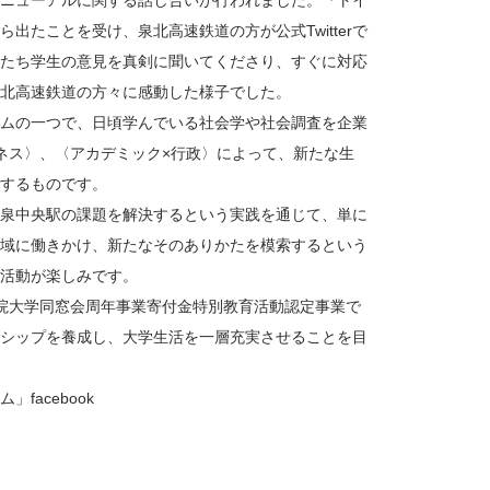
ニューアルに関する話し合いが行われました。『トイ
たことを受け、泉北高速鉄道の方が公式Twitterで
たち学生の意見を真剣に聞いてくださり、すぐに対応
北高速鉄道の方々に感動した様子でした。
ムの一つで、日頃学んでいる社会学や社会調査を企業
ネス〉、〈アカデミック×行政〉によって、新たな生
するものです。
泉中央駅の課題を解決するという実践を通じて、単に
域に働きかけ、新たなそのありかたを模索するという
活動が楽しみです。
学院大学同窓会周年事業寄付金特別教育活動認定事業で
シップを養成し、大学生活を一層充実させることを目
acebook