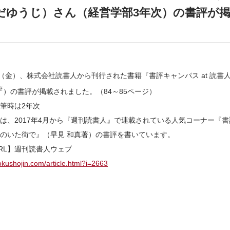
だゆうじ）さん（経営学部3年次）の書評が
日（金）、株式会社読書人から刊行された書籍『書評キャンパス at 読書
※
）の書評が掲載されました。（84～85ページ）
筆時は2年次
は、2017年4月から『週刊読書人』で連載されている人気コーナー『
のいた街で』（早見 和真著）の書評を書いています。
RL】週刊読書人ウェブ
dokushojin.com/article.html?i=2663