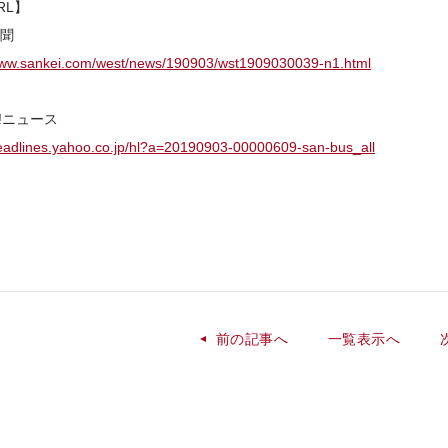
RL】
聞
www.sankei.com/west/news/190903/wst1909030039-n1.html
o!ニュース
headlines.yahoo.co.jp/hl?a=20190903-00000609-san-bus_all
前の記事へ
一覧表示へ