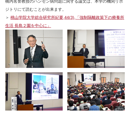
橋内名誉教授のハンセン病問題に関する論文は、本学の機関リポ
ジトリにて読むことが出来ます。
＞
桃山学院大学総合研究所紀要,44(3),「強制隔離政策下の療養所
生活 長島２園を中心に」