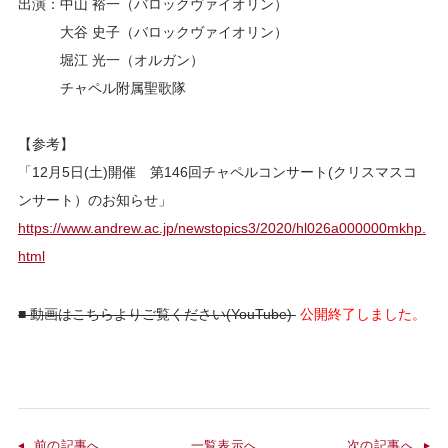
出演：中山 裕一（バロックヴァイオリン）
大谷 史子（バロックヴァイオリン）
堀江 光一（オルガン）
チャペル附属聖歌隊
【参考】
「12月5日(土)開催 第146回チャペルコンサート(クリスマスコ
ンサート）のお知らせ」
https://www.andrew.ac.jp/newstopics3/2020/hl026a000000mkhp.
html
■ 動画はこちらよりご覧ください(YouTube)
公開終了しました。
前の記事へ
一覧表示へ
次の記事へ