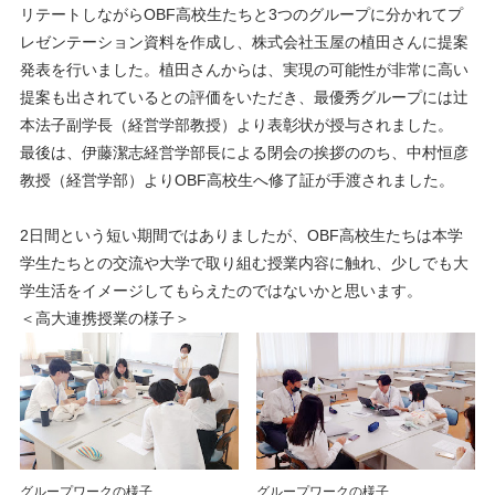
リテートしながらOBF高校生たちと3つのグループに分かれてプ
レゼンテーション資料を作成し、株式会社玉屋の植田さんに提案
発表を行いました。植田さんからは、実現の可能性が非常に高い
提案も出されているとの評価をいただき、最優秀グループには辻󠄀
本法子副学長（経営学部教授）より表彰状が授与されました。
最後は、伊藤潔志経営学部長による閉会の挨拶ののち、中村恒彦
教授（経営学部）よりOBF高校生へ修了証が手渡されました。
2日間という短い期間ではありましたが、OBF高校生たちは本学
学生たちとの交流や大学で取り組む授業内容に触れ、少しでも大
学生活をイメージしてもらえたのではないかと思います。
＜高大連携授業の様子＞
グループワークの様子
グループワークの様子