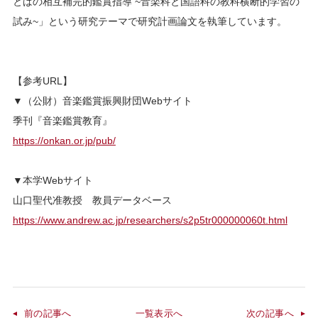
とばの相互補完的鑑賞指導 ~音楽科と国語科の教科横断的学習の
試み~」という研究テーマで研究計画論文を執筆しています。
【参考URL】
▼（公財）音楽鑑賞振興財団Webサイト
季刊『音楽鑑賞教育』
https://onkan.or.jp/pub/
▼本学Webサイト
山口聖代准教授 教員データベース
https://www.andrew.ac.jp/researchers/s2p5tr000000060t.html
前の記事へ
一覧表示へ
次の記事へ