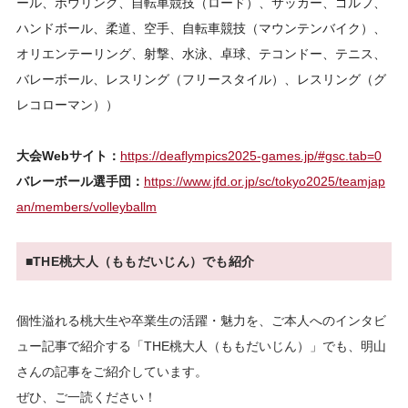
ール、ボウリング、自転車競技（ロード）、サッカー、ゴルフ、
ハンドボール、柔道、空手、自転車競技（マウンテンバイク）、
オリエンテーリング、射撃、水泳、卓球、テコンドー、テニス、
バレーボール、レスリング（フリースタイル）、レスリング（グ
レコローマン））
大会Webサイト：
https://deaflympics2025-games.jp/#gsc.tab=0
バレーボール選手団：
https://www.jfd.or.jp/sc/tokyo2025/teamjap
an/members/volleyballm
■THE桃大人（ももだいじん）でも紹介
個性溢れる桃大生や卒業生の活躍・魅力を、ご本人へのインタビ
ュー記事で紹介する「THE桃大人（ももだいじん）」でも、明山
さんの記事をご紹介しています。
ぜひ、ご一読ください！