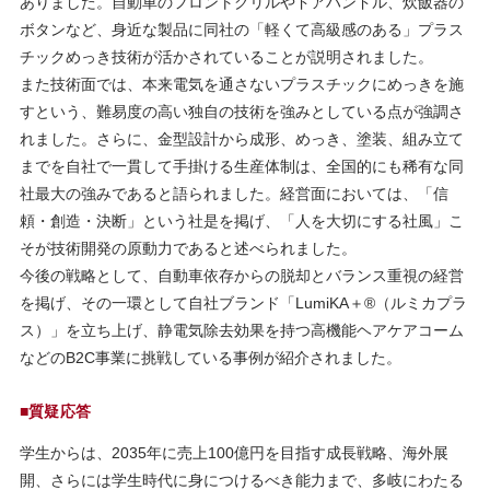
ありました。自動車のフロントグリルやドアハンドル、炊飯器の
ボタンなど、身近な製品に同社の「軽くて高級感のある」プラス
チックめっき技術が活かされていることが説明されました。
また技術面では、本来電気を通さないプラスチックにめっきを施
すという、難易度の高い独自の技術を強みとしている点が強調さ
れました。さらに、金型設計から成形、めっき、塗装、組み立て
までを自社で一貫して手掛ける生産体制は、全国的にも稀有な同
社最大の強みであると語られました。経営面においては、「信
頼・創造・決断」という社是を掲げ、「人を大切にする社風」こ
そが技術開発の原動力であると述べられました。
今後の戦略として、自動車依存からの脱却とバランス重視の経営
を掲げ、その一環として自社ブランド「LumiKA＋®（ルミカプラ
ス）」を立ち上げ、静電気除去効果を持つ高機能ヘアケアコーム
などのB2C事業に挑戦している事例が紹介されました。
■質疑応答
学生からは、2035年に売上100億円を目指す成長戦略、海外展
開、さらには学生時代に身につけるべき能力まで、多岐にわたる