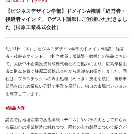
2026.6.23
トピックス
【ビジネスデザイン学部】ドメインA特講「経営者・
後継者マインド」でゲスト講師にご登壇いただきまし
た（柿原工業株式会社）
6月11日（木）、ビジネスデザイン学部のドメインA特講「経営
者・後継者マインド」（担当教員：服部繁一教授）の講義におい
て、大阪中小企業投資育成株式会社のご協力により、広島県福山
市に拠点を置く柿原工業株式会社から講師をお招きしました。同
社は、プラスチックへの表面処理（めっき）技術を核に、自動車
部品をはじめ幅広い分野で事業を展開し、独自の市場ポジション
を確立しています。
■講義内容
講義では地場産業である繊維（デニム）やバラの街として知られ
る福山市の産業構造に触れつつ、同社の主力製品について紹介が