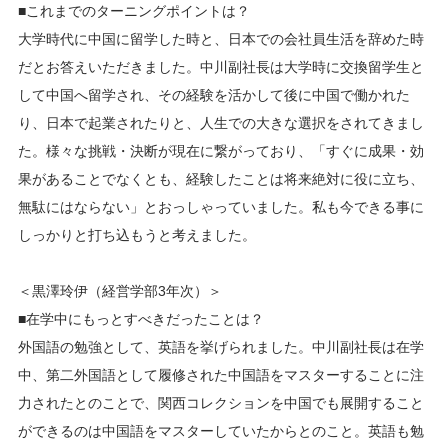
■これまでのターニングポイントは？
大学時代に中国に留学した時と、日本での会社員生活を辞めた時
だとお答えいただきました。中川副社長は大学時に交換留学生と
して中国へ留学され、その経験を活かして後に中国で働かれた
り、日本で起業されたりと、人生での大きな選択をされてきまし
た。様々な挑戦・決断が現在に繋がっており、「すぐに成果・効
果があることでなくとも、経験したことは将来絶対に役に立ち、
無駄にはならない」とおっしゃっていました。私も今できる事に
しっかりと打ち込もうと考えました。
＜黒澤玲伊（経営学部3年次）＞
■在学中にもっとすべきだったことは？
外国語の勉強として、英語を挙げられました。中川副社長は在学
中、第二外国語として履修された中国語をマスターすることに注
力されたとのことで、関西コレクションを中国でも展開すること
ができるのは中国語をマスターしていたからとのこと。英語も勉