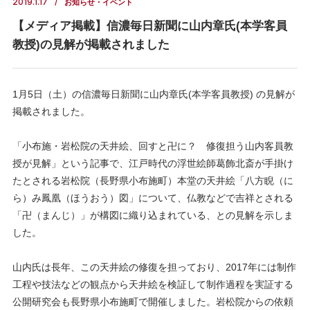
2019.1.17
お知らせ・イベント
【メディア掲載】信濃毎日新聞に山内章氏(本学客員
教授)の見解が掲載されました
1月5日（土）の信濃毎日新聞に山内章氏(本学客員教授) の見解が
掲載されました。
「小布施・岩松院の天井絵、回すと卍に？ 修復担う山内客員教
授が見解」という記事で、江戸時代の浮世絵師葛飾北斎が手掛け
たとされる岩松院（長野県小布施町）本堂の天井絵「八方睨（に
ら）み鳳凰（ほうおう）図」について、仏教などで吉祥とされる
「卍（まんじ）」が構図に織り込まれている、との見解を示しま
した。
山内氏は長年、この天井絵の修復を担っており、2017年には制作
工程や技法などの観点から天井絵を検証して制作過程を実証する
公開研究会も長野県小布施町で開催しました。岩松院からの依頼